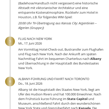
(Badehose/Handtuch nicht vergessen!) eine historische
Altstadt mit viktorianischer Architektur und eine
entspannte Küstenatmosphäre. Rückkehr zum Hotel in
Houston, z.B. für folgendes WM-Spiel:
20:00 Uhr TV-Übertragung aus Kansas City: Argentinien –
Algerien (Gruppe J)
FLUG NACH NEW YORK
5
Mi., 17. Juni 2026
Am Vormittag Hotel-Check-out, Bustransfer zum Flughafen
und Flug nach New York. Nach der Ankunft am späten
Nachmittag Fahrt im bequemen Charterbus nach
Albany
und Übernachtung in der Hauptstadt des Bundestaates
New York.
ALBANY-FÜHRUNG UND FAHRT NACH TORONTO
6
Do., 18. Juni 2026
Albany ist die Hauptstadt des Staates New York, liegt am
Ufer des Hudson Rivers und hat 100.000 Einwohner. Nach
dem Frühstück kurze Führung im
State Capitol
und
Museum, anschließend Fahrt durch den wunderschönen
New York State und Grenzüberfahrt nach
Kanada
. Die