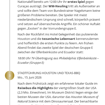
Nationalelf bereits um 12:00 Uhr ihr
erstes Spiel
gegen
Curaçao austrägt. Der
WM-Neuling
tritt als Außenseiter an
und sollte dem Team von Bundestrainer Nagelsmann keine
größeren Probleme bereiten. Die Spieler mit meist
niederländischem Ursprung sind schnell, körperlich präsent
und setzen auf überraschende Angriffe. Ein schöner Auftakt
gegen „Exoten“ in der Vorrundengruppe E.
Nach der Rückfahrt ins Hotel Gelegenheit das pulsierende
Houston und die
texanische Lebensart
kennenzulernen
und hoffentlich die ersten Punkte zu feiern. Am frühen
Abend findet das zweite Spiel der deutschen Gruppe E
zwischen der Elfenbeinküste und Ecuador statt:
18:00 Uhr TV-Übertragung aus Philadelphia: Elfenbeinküste –
Ecuador (Gruppe E)
STADTFÜHRUNG HOUSTON UND TEXAS-BBQ
3
Mo., 15. Juni 2026
Nach dem Frühstück zeigt ein erfahrener lokaler Guide im
Reisebus die Highlights
der viertgrößten Stadt der USA
(2,3 Mio. Einwohner). Im Museum District liegen einige der
besten Museen der USA, darunter das
Houston Museum of
Natural Science
mit dem Dinosauriersaal. Der benachbarte