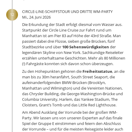
CIRCLE-LINE-SCHIFFSTOUR UND DRITTE WM-PARTY
12
Mi., 24. Juni 2026
Die Erkundung der Stadt erfolgt diesmal vom Wasser aus.
Startpunkt der Circle Line Cruise zur Fahrt rund um
Manhattan ist am Pier 83 auf Höhe der 43rd Straße. Man
passiert dabei drei Flüsse, sieben große Brücken, fünf
Stadtbezirke und über
100 Sehenswürdigkeiten
der
legendären Skyline von New York. Sachkundige Reiseleiter
erzählen unterhaltsame Geschichten. Mehr als 80 Millionen
(!) Fahrgäste konnten sich davon schon überzeugen.
Zu den Höhepunkten gehören die
Freiheitsstatue
, an die
man bis zu 30m heranfährt, South Street Seaport, die
aufeinanderfolgenden BMW-Brücken (
B
rooklyn,
M
anhattan und
W
ilmington) und die Vereinten Nationen,
das Chrysler Building, die George-Washington-Brücke und
Columbia University, Harlem, das Yankee Stadium, The
Cloisters, Grant’s Tomb und das Little Red Lighthouse.
Am Abend Ausklang der Vorrunde bei der großen WM-
Party. Wir lassen uns von unseren Experten auf das finale
Spiel der Gruppe E einstimmen und feiern den Abschluss
der Vorrunde – und für die meisten Reisegäste leider auch