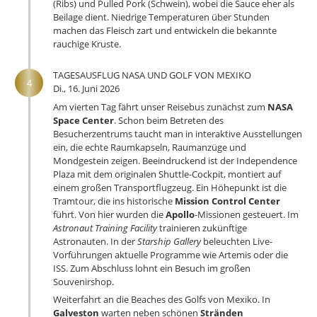
(Ribs) und Pulled Pork (Schwein), wobei die Sauce eher als
Beilage dient. Niedrige Temperaturen über Stunden
machen das Fleisch zart und entwickeln die bekannte
rauchige Kruste.
TAGESAUSFLUG NASA UND GOLF VON MEXIKO
4
Di., 16. Juni 2026
Am vierten Tag fährt unser Reisebus zunächst zum
NASA
Space Center
. Schon beim Betreten des
Besucherzentrums taucht man in interaktive Ausstellungen
ein, die echte Raumkapseln, Raumanzüge und
Mondgestein zeigen. Beeindruckend ist der Independence
Plaza mit dem originalen Shuttle-Cockpit, montiert auf
einem großen Transportflugzeug. Ein Höhepunkt ist die
Tramtour, die ins historische
Mission Control Center
führt. Von hier wurden die
Apollo
-Missionen gesteuert. Im
Astronaut Training Facility
trainieren zukünftige
Astronauten. In der
Starship Gallery
beleuchten Live-
Vorführungen aktuelle Programme wie Artemis oder die
ISS. Zum Abschluss lohnt ein Besuch im großen
Souvenirshop.
Weiterfahrt an die Beaches des Golfs von Mexiko. In
Galveston
warten neben schönen
Stränden