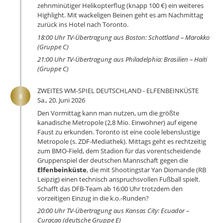
zehnminütiger Helikopterflug (knapp 100 €) ein weiteres
Highlight. Mit wackeligen Beinen geht es am Nachmittag
zurück ins Hotel nach Toronto.
18:00 Uhr TV-Übertragung aus Boston: Schottland – Marokko
(Gruppe C)
21:00 Uhr TV-Übertragung aus Philadelphia: Brasilien – Haiti
(Gruppe C)
ZWEITES WM-SPIEL DEUTSCHLAND - ELFENBEINKÜSTE
8
Sa., 20. Juni 2026
Den Vormittag kann man nutzen, um die größte
kanadische Metropole (2,8 Mio. Einwohner) auf eigene
Faust zu erkunden. Toronto ist eine coole lebenslustige
Metropole (s. ZDF-Mediathek). Mittags geht es rechtzeitig
zum BMO-Field, dem Stadion für das vorentscheidende
Gruppenspiel der deutschen Mannschaft gegen die
Elfenbeinküste
, die mit Shootingstar Yan Diomande (RB
Leipzig) einen technisch anspruchsvollen Fußball spielt.
Schafft das DFB-Team ab 16:00 Uhr trotzdem den
vorzeitigen Einzug in die k.o.-Runden?
20:00 Uhr TV-Übertragung aus Kansas City: Ecuador –
Cura
ç
ao (deutsche Gruppe E)