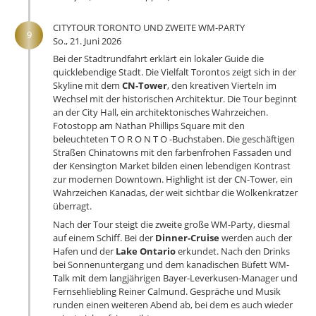
CITYTOUR TORONTO UND ZWEITE WM-PARTY
9
So., 21. Juni 2026
Bei der Stadtrundfahrt erklärt ein lokaler Guide die
quicklebendige Stadt. Die Vielfalt Torontos zeigt sich in der
Skyline mit dem
CN-Tower
, den kreativen Vierteln im
Wechsel mit der historischen Architektur. Die Tour beginnt
an der City Hall, ein architektonisches Wahrzeichen.
Fotostopp am Nathan Phillips Square mit den
beleuchteten T O R O N T O -Buchstaben. Die geschäftigen
Straßen Chinatowns mit den farbenfrohen Fassaden und
der Kensington Market bilden einen lebendigen Kontrast
zur modernen Downtown. Highlight ist der CN-Tower, ein
Wahrzeichen Kanadas, der weit sichtbar die Wolkenkratzer
überragt.
Nach der Tour steigt die zweite große WM-Party, diesmal
auf einem Schiff. Bei der
Dinner-Cruise
werden auch der
Hafen und der
Lake Ontario
erkundet. Nach den Drinks
bei Sonnenuntergang und dem kanadischen Büfett WM-
Talk mit dem langjährigen Bayer-Leverkusen-Manager und
Fernsehliebling Reiner Calmund. Gespräche und Musik
runden einen weiteren Abend ab, bei dem es auch wieder