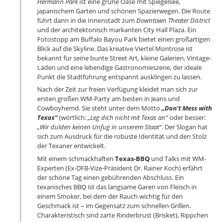
Hermann Park
ist eine grüne Oase mit Spiegelsee,
japanischem Garten und schönen Spazierwegen. Die Route
führt dann in die Innenstadt zum
Downtown Theater District
und der architektonisch markanten City Hall Plaza. Ein
Fotostopp am Buffalo Bayou Park bietet einen großartigen
Blick auf die Skyline. Das kreative Viertel Montrose ist
bekannt für seine bunte Street Art, kleine Galerien, Vintage-
Läden und eine lebendige Gastronomieszene, der ideale
Punkt die Stadtführung entspannt ausklingen zu lassen.
Nach der Zeit zur freien Verfügung kleidet man sich zur
ersten großen WM-Party am besten in Jeans und
Cowboyhemd. Sie steht unter dem Motto
„Don’t Mess with
Texas“
(wörtlich:
„
Leg dich nicht mit Texas an“
oder besser:
„Wir dulden keinen Unfug in unserem Staat“
. Der Slogan hat
sich zum Ausdruck für die robuste Identität und den Stolz
der Texaner entwickelt.
Mit einem schmackhaften
Texas-BBQ
und Talks mit WM-
Experten (Ex-DFB-Vize-Präsident Dr. Rainer Koch) erfährt
der schöne Tag einen gebührenden Abschluss. Ein
texanisches BBQ ist das langsame Garen von Fleisch in
einem Smoker, bei dem der Rauch wichtig für den
Geschmack ist – im Gegensatz zum schnellen Grillen.
Charakteristisch sind zarte Rinderbrust (Brisket), Rippchen