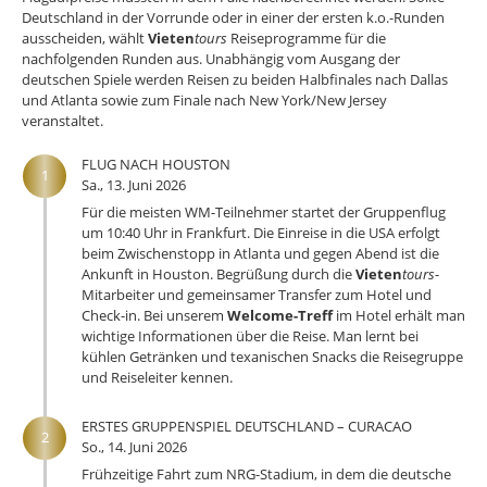
Deutschland in der Vorrunde oder in einer der ersten k.o.-Runden
ausscheiden, wählt
Vieten
tours
Reiseprogramme für die
nachfolgenden Runden aus. Unabhängig vom Ausgang der
deutschen Spiele werden Reisen zu beiden Halbfinales nach Dallas
und Atlanta sowie zum Finale nach New York/New Jersey
veranstaltet.
FLUG NACH HOUSTON
1
Sa., 13. Juni 2026
Für die meisten WM-Teilnehmer startet der Gruppenflug
um 10:40 Uhr in Frankfurt. Die Einreise in die USA erfolgt
beim Zwischenstopp in Atlanta und gegen Abend ist die
Ankunft in Houston. Begrüßung durch die
Vieten
tours
-
Mitarbeiter und gemeinsamer Transfer zum Hotel und
Check-in. Bei unserem
Welcome-Treff
im Hotel erhält man
wichtige Informationen über die Reise. Man lernt bei
kühlen Getränken und texanischen Snacks die Reisegruppe
und Reiseleiter kennen.
ERSTES GRUPPENSPIEL DEUTSCHLAND – CURACAO
2
So., 14. Juni 2026
Frühzeitige Fahrt zum NRG-Stadium, in dem die deutsche