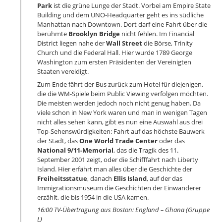
Park
ist die grüne Lunge der Stadt. Vorbei am Empire State
Building und dem UNO-Headquarter geht es ins südliche
Manhattan nach Downtown. Dort darf eine Fahrt über die
berühmte
Brooklyn Bridge
nicht fehlen. Im Financial
District liegen nahe der
Wall Street
die Börse, Trinity
Church und die Federal Hall. Hier wurde 1789 George
Washington zum ersten Präsidenten der Vereinigten
Staaten vereidigt.
Zum Ende fährt der Bus zurück zum Hotel für diejenigen,
die die WM-Spiele beim Public Viewing verfolgen möchten.
Die meisten werden jedoch noch nicht genug haben. Da
viele schon in New York waren und man in wenigen Tagen
nicht alles sehen kann, gibt es nun eine Auswahl aus drei
Top-Sehenswürdigkeiten: Fahrt auf das höchste Bauwerk
der Stadt, das
One World Trade Center
oder das
National 9/11-Memorial
, das die Tragik des 11.
September 2001 zeigt, oder die Schifffahrt nach Liberty
Island. Hier erfährt man alles über die Geschichte der
Freiheitsstatue
, danach
Ellis Island
, auf der das
Immigrationsmuseum die Geschichten der Einwanderer
erzählt, die bis 1954 in die USA kamen.
16:00 TV-Übertragung aus Boston: England – Ghana (Gruppe
L)