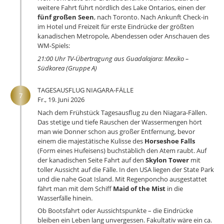
weitere Fahrt führt nördlich des Lake Ontarios, einen der
fünf großen Seen
, nach Toronto. Nach Ankunft Check-in
im Hotel und Freizeit für erste Eindrücke der größten
kanadischen Metropole, Abendessen oder Anschauen des
WM-Spiels:
21:00 Uhr TV-Übertragung aus Guadalajara: Mexiko –
Südkorea (Gruppe A)
TAGESAUSFLUG NIAGARA-FÄLLE
7
Fr., 19. Juni 2026
Nach dem Frühstück Tagesausflug zu den Niagara-Fällen.
Das stetige und tiefe Rauschen der Wassermengen hört
man wie Donner schon aus großer Entfernung, bevor
einem die majestätische Kulisse des
Horseshoe Falls
(Form eines Hufeisens) buchstäblich den Atem raubt. Auf
der kanadischen Seite Fahrt auf den
Skylon Tower
mit
toller Aussicht auf die Fälle. In den USA liegen der State Park
und die nahe Goat Island. Mit Regenponcho ausgestattet
fährt man mit dem Schiff
Maid of the Mist
in die
Wasserfälle hinein.
Ob Bootsfahrt oder Aussichtspunkte – die Eindrücke
bleiben ein Leben lang unvergessen. Fakultativ wäre ein ca.