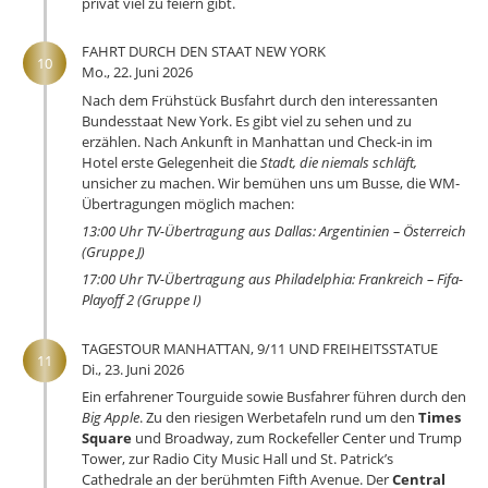
privat viel zu feiern gibt.
FAHRT DURCH DEN STAAT NEW YORK
10
Mo., 22. Juni 2026
Nach dem Frühstück Busfahrt durch den interessanten
Bundesstaat New York. Es gibt viel zu sehen und zu
erzählen. Nach Ankunft in Manhattan und Check-in im
Hotel erste Gelegenheit die
Stadt, die niemals schläft,
unsicher zu machen. Wir bemühen uns um Busse, die WM-
Übertragungen möglich machen:
13:00 Uhr TV-Übertragung aus Dallas: Argentinien – Österreich
(Gruppe J)
17:00 Uhr TV-Übertragung aus Philadelphia: Frankreich – Fifa-
Playoff 2 (Gruppe I)
TAGESTOUR MANHATTAN, 9/11 UND FREIHEITSSTATUE
11
Di., 23. Juni 2026
Ein erfahrener Tourguide sowie Busfahrer führen durch den
Big Apple
. Zu den riesigen Werbetafeln rund um den
Times
Square
und Broadway, zum Rockefeller Center und Trump
Tower, zur Radio City Music Hall und St. Patrick’s
Cathedrale an der berühmten Fifth Avenue. Der
Central