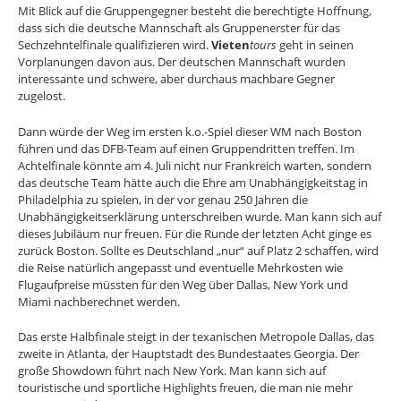
Mit Blick auf die Gruppengegner besteht die berechtigte Hoffnung,
dass sich die deutsche Mannschaft als Gruppenerster für das
Sechzehntelfinale qualifizieren wird.
Vieten
tours
geht in seinen
Vorplanungen davon aus. Der deutschen Mannschaft wurden
interessante und schwere, aber durchaus machbare Gegner
zugelost.
Dann würde der Weg im ersten k.o.-Spiel dieser WM nach Boston
führen und das DFB-Team auf einen Gruppendritten treffen. Im
Achtelfinale könnte am 4. Juli nicht nur Frankreich warten, sondern
das deutsche Team hätte auch die Ehre am Unabhängigkeitstag in
Philadelphia zu spielen, in der vor genau 250 Jahren die
Unabhängigkeitserklärung unterschreiben wurde. Man kann sich auf
dieses Jubiläum nur freuen. Für die Runde der letzten Acht ginge es
zurück Boston. Sollte es Deutschland „nur“ auf Platz 2 schaffen, wird
die Reise natürlich angepasst und eventuelle Mehrkosten wie
Flugaufpreise müssten für den Weg über Dallas, New York und
Miami nachberechnet werden.
Das erste Halbfinale steigt in der texanischen Metropole Dallas, das
zweite in Atlanta, der Hauptstadt des Bundestaates Georgia. Der
große Showdown führt nach New York. Man kann sich auf
touristische und sportliche Highlights freuen, die man nie mehr