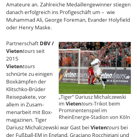
Amateure an. Zahlreiche Medaillengewinner stiegen
danach erfolgreich ins Profigeschäft um – wie
Muhammad Ali, George Foreman, Evander Holyfield
oder Henry Maske.
Partnerschaft
DBV /
Vieten
tours
seit
2015
Vieten
tours
schnürte zu einigen
Box­­kämpfen der
Klitsch­ko-Brü­der
Reise­pa­kete, vor
„Tiger“ Dariusz Michalczewski
im
Vieten­
tours
-Trikot beim
allem in Zusam­
Prominentenspiel im
menarbeit mit Box­
RheinEnergie-Stadion von Köln
maga­zinen. Tiger
Dariusz Michal­czewski war Gast bei
Vieten­
tours
bei
der Fußball-EM in England, Graciano Rocchigiani und