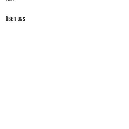
Über Uns
Fakten
Vita
Partner der Verbände
Unternehmen & Medien
Individualgäste
Gästezahlen
30 Jahre Rückblick
Soziales Engagement
Moderation
Grussworte
Gästestimmen
WM-2014-Stimmen
Service