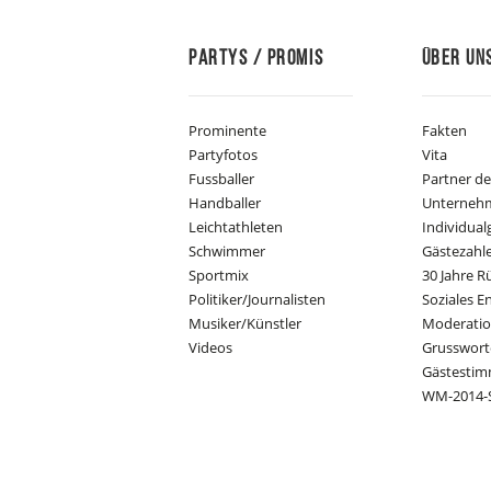
Partys / Promis
Über Un
Prominente
Fakten
Partyfotos
Vita
Fussballer
Partner d
Handballer
Unterneh
Leichtathleten
Individual
Schwimmer
Gästezahl
Sportmix
30 Jahre R
Politiker/Journalisten
Soziales 
Musiker/Künstler
Moderati
Videos
Grusswort
Gästesti
WM-2014-