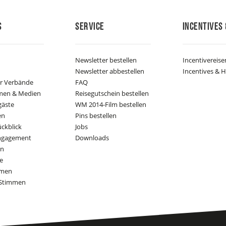
s
Service
Incentives 
Newsletter bestellen
Incentivereise
Newsletter abbestellen
Incentives & H
er Verbände
FAQ
men & Medien
Reisegutschein bestellen
gäste
WM 2014-Film bestellen
en
Pins bestellen
ückblick
Jobs
Engagement
Downloads
on
e
mmen
Stimmen