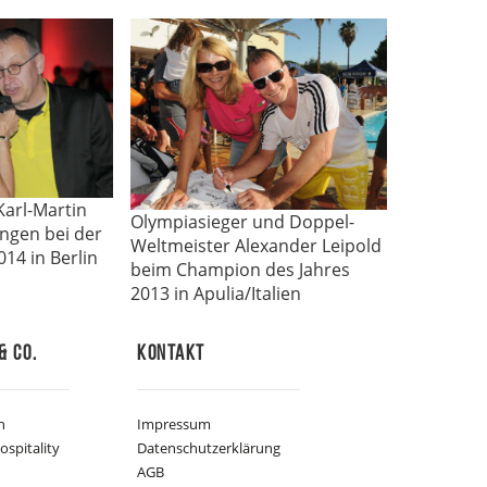
Karl-Martin
Olympiasieger und Doppel-
ingen bei der
Weltmeister Alexander Lei­pold
14 in Berlin
beim Champion des Jahres
2013 in Apulia/Italien
& Co.
Kontakt
n
Impressum
ospitality
Datenschutzerklärung
AGB