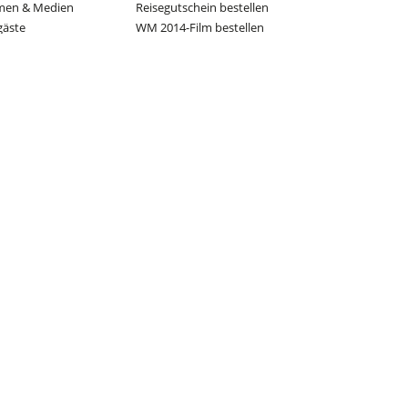
men & Medien
Reisegutschein bestellen
gäste
WM 2014-Film bestellen
en
Pins bestellen
ückblick
Jobs
Engagement
Downloads
on
e
mmen
Stimmen
Partner Führender Sportverbände: