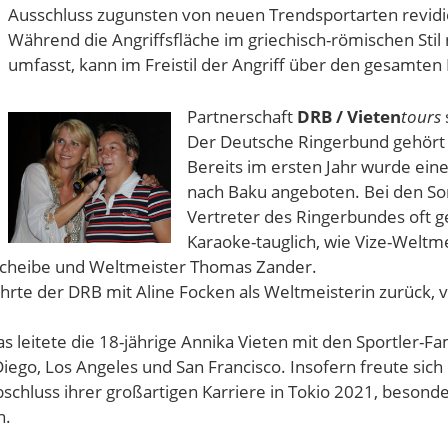
Ausschluss zugunsten von neuen Trend­sportarten revidiert
Während die Angriffsflä­che im griechisch-römischen Stil
umfasst, kann im Freistil der Angriff über den gesamten
Partnerschaft
DRB / Vieten
tours
Der Deutsche Ringerbund ge­­hört
Bereits im ersten Jahr wurde eine
nach Baku angeboten. Bei den So
Vertreter des Ringerbundes oft g
Kara­oke-tauglich, wie Vize-Weltm
 Scheibe und Welt­meister Thomas Zander.
rte der DRB mit Aline Focken als Weltmeisterin zurück, 
 leitete die 18-jährige Annika Vieten mit den Sportler-Fa
ego, Los Angeles und San Francisco. Insofern freute sich
chluss ihrer großartigen Karriere in Tokio 2021, besond
n.