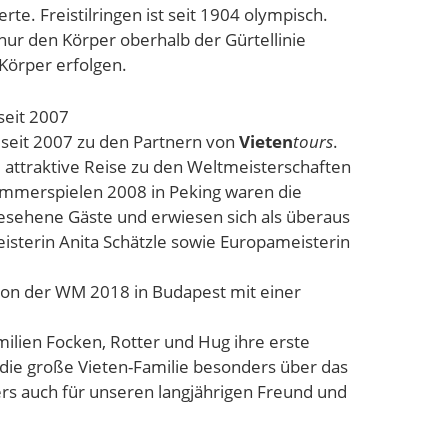
e. Freistil­ringen ist seit 1904 olympisch.
 nur den Körper oberhalb der Gürtellinie
 Körper erfolgen.
seit 2007
 seit 2007 zu den Partnern von
Vieten
tours
.
 attraktive Reise zu den Weltmeis­terschaften
mmerspielen 2008 in Peking wa­ren die
esehene Gäste und erwiesen sich als überaus
eisterin Anita Schätzle sowie Europameisterin
von der WM 2018 in Budapest mit einer
milien Focken, Rotter und Hug ihre erste
 die große Vieten-Familie besonders über das
ers auch für unseren langjährigen Freund und