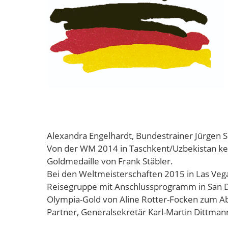
Alexandra Engel­hardt, Bundestrainer Jürgen
Von der WM 2014 in Taschkent/Uzbekistan keh
Goldmedaille von Frank Stäbler.
Bei den Weltmeisterschaften 2015 in Las Vegas
Reisegruppe mit An­schlussprogramm in San Di
Olympia-Gold von Aline Rotter-Focken zum Abs
Partner, Generalsekretär Karl-Martin Dittman