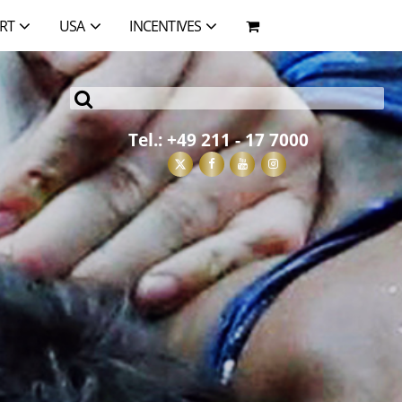
RT
USA
INCENTIVES
Tel.:
+49 211 - 17 7000