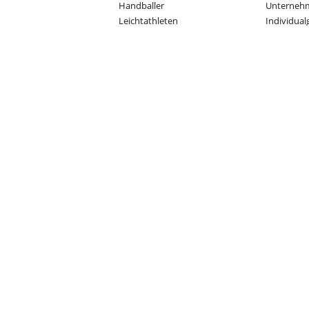
Handballer
Unterneh
Leichtathleten
Individual
Schwimmer
Gästezahl
Sportmix
30 Jahre R
Politiker/Journalisten
Soziales 
Musiker/Künstler
Moderati
Videos
Grusswort
Gästesti
WM-2014-