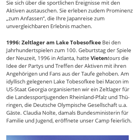
Sie sich über die sportlichen Er­eignisse mit den
Aktiven austauschen. Sie erleben zudem Pro­mi­nenz
„zum Anfas­sen“, die Ihre Japanreise zum
unvergleichbaren Erlebnis machen.
1996: Zeltlager am Lake Tobesofkee
Bei den
Jahrhundertspielen zum 100. Geburts­tag der Spiele
der Neuzeit, 1996 in Atlanta, hatte
Vieten
tours
die
Idee der Partys und Treffen der Aktiven mit ihren
Angehörigen und Fans aus der Taufe gehoben. Am
idyllisch gelegenen Lake Tobesofkee bei Macon im
US-Staat Georgia organisierten wir ein Zelt­lager für
die Landessport­jugenden Rhein­­land-Pfalz und Thü­
ringen, die Deut­sche Olympi­sche Gesellschaft u.a.
Gäste. Claudia Nolte, damals Bundesministerin für
Familie und Jugend, eröffnete unser Camp feierlich.