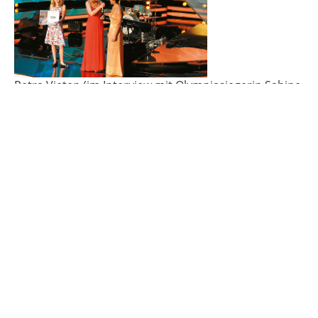
Petra Vieten (im Interview mit Olympiasiegerin Sabine
Spitz) bei der Wahl der Sportler des Jahres (ZDF) in
Baden-Baden
Autogrammstunde für die Lindenstraße-Fans in den
Studios in Köln, wo sie von 1992 bis 1998 mitspielte.