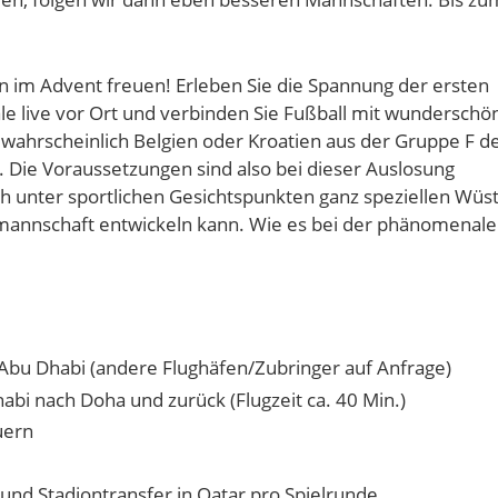
 im Advent freuen! Erleben Sie die Spannung der ersten
ale live vor Ort und verbinden Sie Fußball mit wundersch
e wahrscheinlich Belgien oder Kroatien aus der Gruppe F d
 Die Voraussetzungen sind also bei dieser Auslosung
h unter sportlichen Gesichtspunkten ganz speziellen Wüs
rmannschaft entwickeln kann. Wie es bei der phänomenal
 Abu Dhabi (andere Flughäfen/Zubringer auf Anfrage)
abi nach Doha und zurück (Flugzeit ca. 40 Min.)
uern
 und Stadiontransfer in Qatar pro Spielrunde