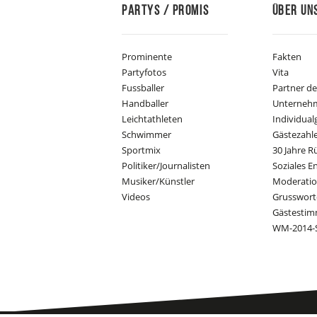
Partys / Promis
Über Un
Prominente
Fakten
Partyfotos
Vita
Fussballer
Partner d
Handballer
Unterneh
Leichtathleten
Individual
Schwimmer
Gästezahl
Sportmix
30 Jahre R
Politiker/Journalisten
Soziales 
Musiker/Künstler
Moderati
Videos
Grusswort
Gästesti
WM-2014-