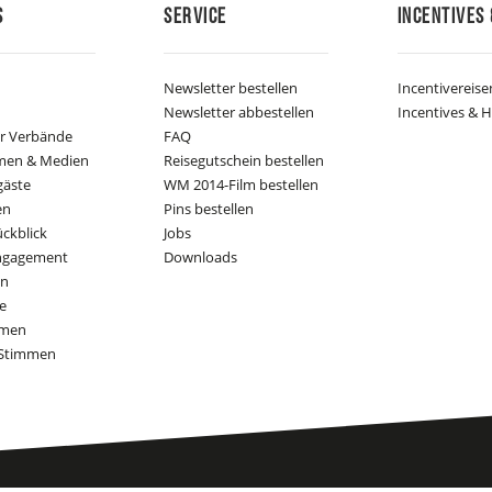
s
Service
Incentives 
Newsletter bestellen
Incentivereise
Newsletter abbestellen
Incentives & H
er Verbände
FAQ
men & Medien
Reisegutschein bestellen
gäste
WM 2014-Film bestellen
en
Pins bestellen
ückblick
Jobs
Engagement
Downloads
on
e
mmen
Stimmen