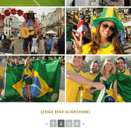
[ZEIGE EINE SLIDESHOW]
◄
1
2
3
4
►