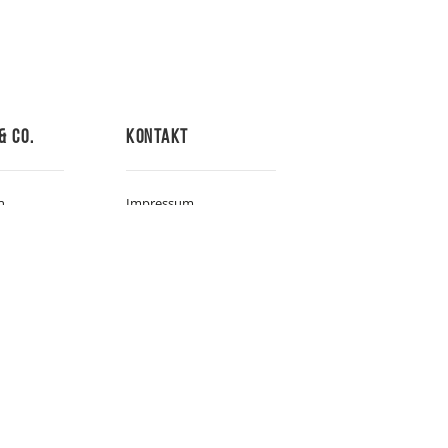
& Co.
Kontakt
n
Impressum
ospitality
Datenschutzerklärung
AGB
Pauschalreisen
Kontakt