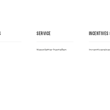
s
Service
Incentives 
Newsletter bestellen
Incentivereise
Newsletter abbestellen
Incentives & H
er Verbände
FAQ
men & Medien
Reisegutschein bestellen
gäste
WM 2014-Film bestellen
en
Pins bestellen
ückblick
Jobs
Engagement
Downloads
on
e
mmen
Stimmen