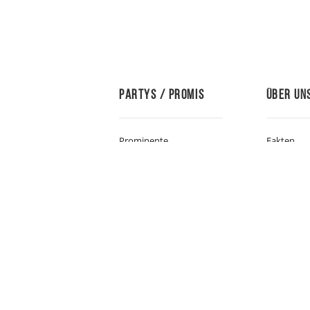
Partys / Promis
Über Un
Prominente
Fakten
Partyfotos
Vita
Fussballer
Partner d
Handballer
Unterneh
Leichtathleten
Individual
Schwimmer
Gästezahl
Sportmix
30 Jahre R
Politiker/Journalisten
Soziales 
Musiker/Künstler
Moderati
Videos
Grusswort
Gästesti
WM-2014-