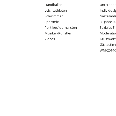
Handballer
Unterneh
Leichtathleten
Individual
Schwimmer
Gästezahl
Sportmix
30 Jahre R
Politiker/Journalisten
Soziales 
Musiker/Künstler
Moderati
Videos
Grusswort
Gästesti
WM-2014-