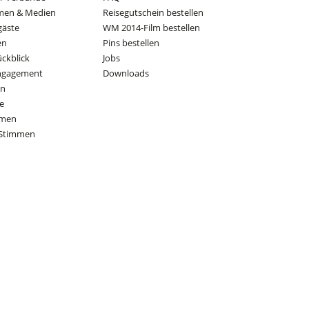
men & Medien
Reisegutschein bestellen
gäste
WM 2014-Film bestellen
en
Pins bestellen
ückblick
Jobs
Engagement
Downloads
on
e
mmen
Stimmen
Partner Führender Sportverbände: