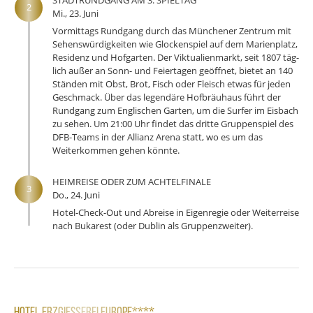
2
Mi., 23. Juni
Vormittags Rundgang durch das Münchener Zentrum mit
Sehenswürdigkeiten wie Glo­ckenspiel auf dem Marienplatz,
Residenz und Hofgarten. Der Viktualien­markt, seit 1807 täg­
lich außer an Sonn- und Feier­tagen geöffnet, bietet an 140
Ständen mit Obst, Brot, Fisch oder Fleisch etwas für jeden
Ge­schmack. Über das legendäre Hof­bräuhaus führt der
Rundgang zum Englischen Garten, um die Surfer im Eisbach
zu sehen. Um 21:00 Uhr findet das dritte Gruppenspiel des
DFB-Teams in der Allianz Arena statt, wo es um das
Weiterkommen gehen könnte.
HEIMREISE ODER ZUM ACHTELFINALE
3
Do., 24. Juni
Hotel-Check-Out und Abreise in Eigenregie oder Weiterreise
nach Bukarest (oder Dublin als Gruppenzweiter).