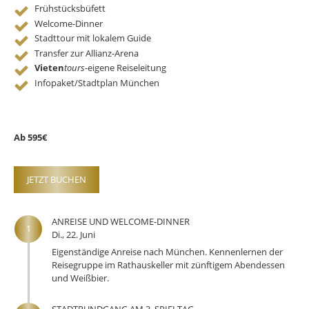
Frühstücksbüfett
Welcome-Dinner
Stadttour mit lokalem Guide
Transfer zur Allianz-Arena
Vieten
tours
-eigene Reiseleitung
Infopaket/Stadtplan München
Ab 595€
JETZT BUCHEN
ANREISE UND WELCOME-DINNER
1
Di., 22. Juni
Eigenständige Anreise nach München. Ken­nenlernen der
Reisegruppe im Rathauskeller mit zünftigem Abendessen
und Weißbier.
STADTRUNDGANG AM 3. SPIELTAG