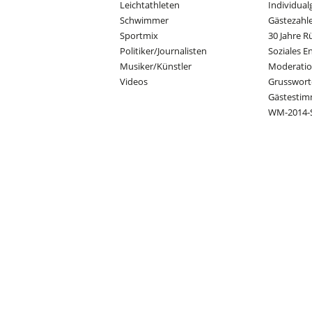
Leichtathleten
Individual
Schwimmer
Gästezahl
Sportmix
30 Jahre R
Politiker/Journalisten
Soziales 
Musiker/Künstler
Moderati
Videos
Grusswort
Gästesti
WM-2014-