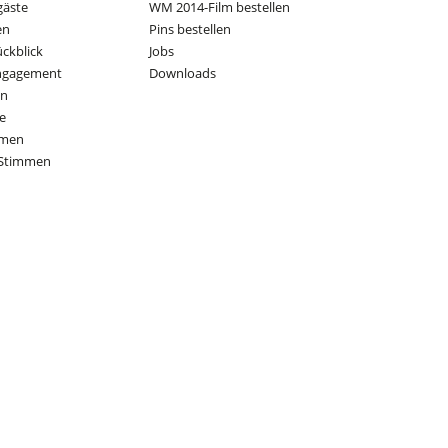
gäste
WM 2014-Film bestellen
en
Pins bestellen
ückblick
Jobs
Engagement
Downloads
on
e
mmen
Stimmen
Partner Führender Sportverbände: