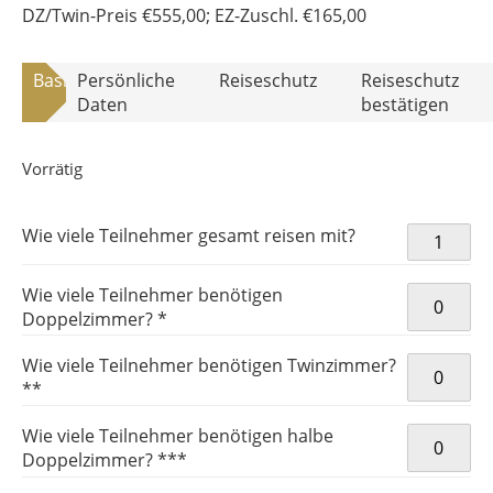
DZ/Twin-Preis
€
555,00
; EZ-Zuschl.
€
165,00
Basisdaten
Persönliche
Reiseschutz
Reiseschutz
Daten
bestätigen
Vorrätig
Handball-
Wie viele Teilnehmer gesamt reisen mit?
Eröffnung
HB-EMH33
Wie viele Teilnehmer benötigen
Menge
Doppelzimmer? *
Wie viele Teilnehmer benötigen Twinzimmer?
**
Wie viele Teilnehmer benötigen halbe
Doppelzimmer? ***