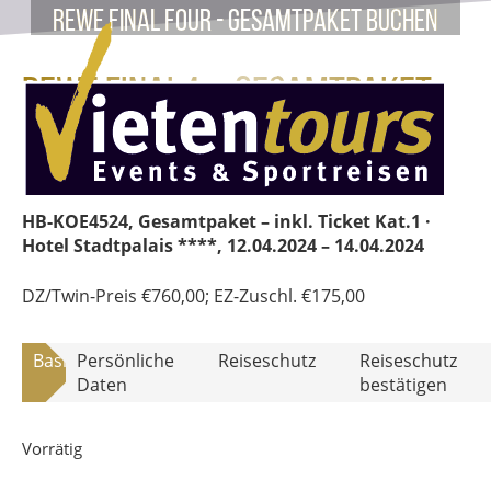
REWE Final Four - Gesamtpaket buchen
REWE Final4 – Gesamtpaket
HB-KOE4524
HB-KOE4524, Gesamtpaket – inkl. Ticket Kat.1 ·
Hotel Stadtpalais ****
, 12.04.2024 – 14.04.2024
DZ/Twin-Preis
€
760,00
; EZ-Zuschl.
€
175,00
Basisdaten
Persönliche
Reiseschutz
Reiseschutz
Daten
bestätigen
Vorrätig