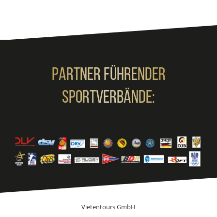
Partner Führender
Sportverbände:
Vietentours GmbH