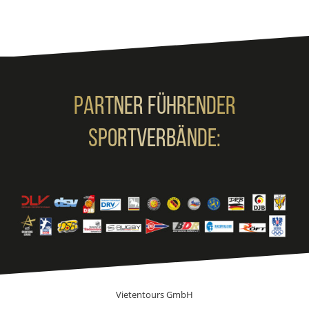
Partner Führender
Sportverbände:
Vietentours GmbH