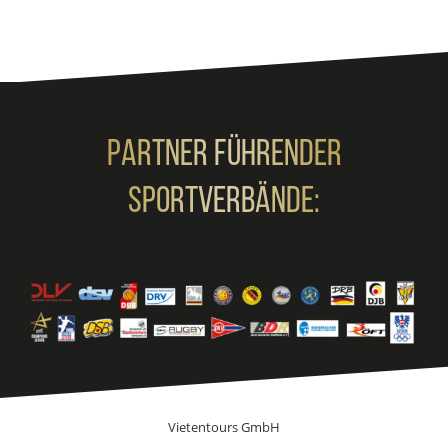
Partner Führender
Sportverbände:
Vietentours GmbH