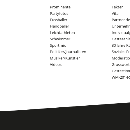
Prominente
Fakten
Partyfotos
Vita
Fussballer
Partner d
Handballer
Unterneh
Leichtathleten
Individual
Schwimmer
Gästezahl
Sportmix
30 Jahre R
Politiker/Journalisten
Soziales 
Musiker/Künstler
Moderati
Videos
Grusswort
Gästesti
WM-2014-