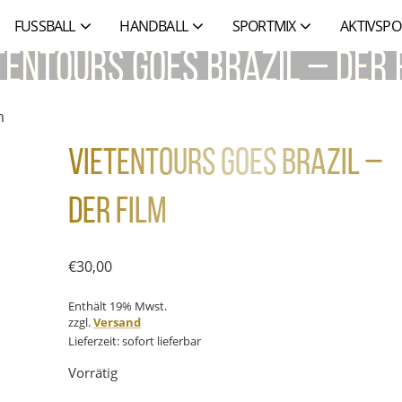
FUSSBALL
HANDBALL
SPORTMIX
AKTIVSPO
tentours goes Brazil – Der 
m
Vietentours goes Brazil –
Der Film
€
30,00
Enthält 19% Mwst.
zzgl.
Versand
Lieferzeit: sofort lieferbar
Vorrätig