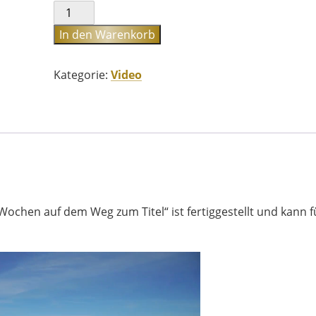
Vietentours
goes
In den Warenkorb
Brazil
-
Der
Kategorie:
Video
Film
Menge
Wochen auf dem Weg zum Titel“ ist fertiggestellt und kann f