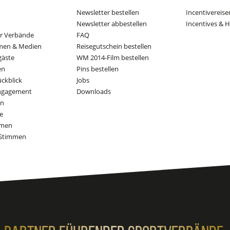
Newsletter bestellen
Incentivereise
Newsletter abbestellen
Incentives & H
er Verbände
FAQ
men & Medien
Reisegutschein bestellen
gäste
WM 2014-Film bestellen
en
Pins bestellen
ückblick
Jobs
Engagement
Downloads
on
e
mmen
Stimmen