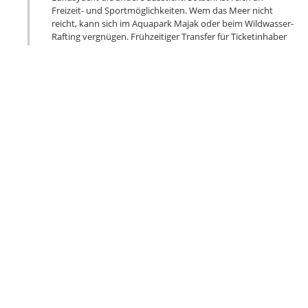
Freizeit- und Sportmöglichkeiten. Wem das Meer nicht
reicht, kann sich im Aquapark Majak oder beim Wildwasser-
Rafting vergnügen. Frühzeitiger Transfer für Ticketinhaber
zum Fisht Stadion. Das im April 2013 eröffnete Stadion
diente während der Winterspiele lediglich als Schauplatz für
die Eröffnungs- und Schlussfeier. Die deutschen Kicker
kennen sich jedoch bestens aus: zum Confederations Cup
spielten sie bereits dreimal im Fisht Stadion und gewannen
mit 3:2, 3:1 und (gegen Mexiko sogar) 4:1. Wird es ab 21:00
Uhr bei der Partie Deutschland gegen Schweden wieder ein
Torspektakel geben? 2012 konnten die Skandinavier in
Berlin ein 0 :4 aufholen, aber deren letzte WM-Teilnahme
2006 beendete die deutsche Elf im Achtelfinale mit 2:0.
HEIMFLUG ODER REISE NACH KASAN
5
So., 24. Juni
Je nach Flugzeit können Sie die Zeit bis zum
Flughafentransfer noch am Strand, Pool oder in der Stadt
verbringen.