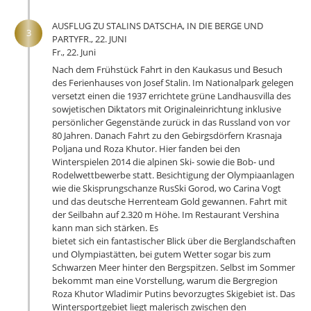
AUSFLUG ZU STALINS DATSCHA, IN DIE BERGE UND
3
PARTYFR., 22. JUNI
Fr., 22. Juni
Nach dem Frühstück Fahrt in den Kaukasus und Besuch
des Ferienhauses von Josef Stalin. Im Nationalpark gelegen
versetzt einen die 1937 errichtete grüne Landhausvilla des
sowjetischen Diktators mit Originaleinrichtung inklusive
persönlicher Gegenstände zurück in das Russland von vor
80 Jahren. Danach Fahrt zu den Gebirgsdörfern Krasnaja
Poljana und Roza Khutor. Hier fanden bei den
Winterspielen 2014 die alpinen Ski- sowie die Bob- und
Rodelwettbewerbe statt. Besichtigung der Olympiaanlagen
wie die Skisprungschanze RusSki Gorod, wo Carina Vogt
und das deutsche Herrenteam Gold gewannen. Fahrt mit
der Seilbahn auf 2.320 m Höhe. Im Restaurant Vershina
kann man sich stärken. Es
bietet sich ein fantastischer Blick über die Berglandschaften
und Olympiastätten, bei gutem Wetter sogar bis zum
Schwarzen Meer hinter den Bergspitzen. Selbst im Sommer
bekommt man eine Vorstellung, warum die Bergregion
Roza Khutor Wladimir Putins bevorzugtes Skigebiet ist. Das
Wintersportgebiet liegt malerisch zwischen den