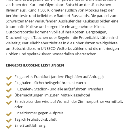
zeichnen den Kur- und Olympiaort Sotschi an der „Russischen
Riviera“ aus. Rund 1.500 Kilometer südlich von Moskau liegt der
berühmteste und beliebteste Badeort Russlands. Die parallel zum
Schwarzen Meer verlaufenden Ausläufer des Kaukasus bilden eine
traumhafte Kulisse und sorgen für ein angenehmes Klima.
Outdoorsportler kommen voll auf ihre Kosten: Bergsteigen,
Drachenfliegen, Tauchen oder Segeln – die Freizeitaktivitäten sind
vielseitig. Naturliebhaber zieht es in die unberührten Waldgebiete
um Sotschi, die zum UNESCO-Welterbe zählen und die mit riesigen
Höhlen und spektakulären Wasserfällen überraschen.
EINGESCHLOSSENE LEISTUNGEN
Flug ab/bis Frankfurt (andere Flughäfen auf Anfrage)
Flughafen-, Sicherheitsgebühren, -steuern
Flughafen-, Stadion- und alle aufgeführten Transfers
Übernachtungen im guten Mittelklassehotel
Einzelreisenden wird auf Wunsch der Zimmerpartner vermittelt,
oder:
Einzelzimmer gegen Aufpreis
Täglich Frühstücksbüfett
Eine Stadtführung