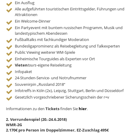
Ein Ausflug
Alle aufgeführten touristischen Eintrittsgelder, Führungen und
Attraktionen
Ein Welcome-Dinner
Ein Partyevent mit buntem russischen Programm, Musik und
landestypischem Abendessen
Fußballtalks mit fachkundiger Moderation
Bundesligaprominenz als Reisebegleitung und Talkexperten
Public Viewing weiterer WM-Spiele
Einheimische Tourguides als Experten vor Ort
Vieten
tours
-eigene Reiseleitung
Infopaket
24-Stunden-Service- und Notrufnummer
Souvenirpin „Russland 2018“
Infotreffs in Köln (2x), Leipzig, Stuttgart, Berlin und Düsseldorf
Gesetzlich vorgeschriebener Sicherungsschein der r+v
Informationen zu den
Tickets
finden Sie
hier
.
2. Vorrundenspiel (20.-24.6.2018)
WMR-2G
2.170€ pro Person im Doppelzimmer, EZ-Zuschlag 495€