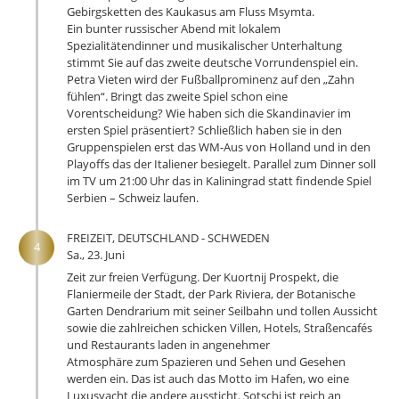
Gebirgsketten des Kaukasus am Fluss Msymta.
Ein bunter russischer Abend mit lokalem
Spezialitätendinner und musikalischer Unterhaltung
stimmt Sie auf das zweite deutsche Vorrundenspiel ein.
Petra Vieten wird der Fußballprominenz auf den „Zahn
fühlen“. Bringt das zweite Spiel schon eine
Vorentscheidung? Wie haben sich die Skandinavier im
ersten Spiel präsentiert? Schließlich haben sie in den
Gruppenspielen erst das WM-Aus von Holland und in den
Playoffs das der Italiener besiegelt. Parallel zum Dinner soll
im TV um 21:00 Uhr das in Kaliningrad statt findende Spiel
Serbien – Schweiz laufen.
FREIZEIT, DEUTSCHLAND - SCHWEDEN
4
Sa., 23. Juni
Zeit zur freien Verfügung. Der Kuortnij Prospekt, die
Flaniermeile der Stadt, der Park Riviera, der Botanische
Garten Dendrarium mit seiner Seilbahn und tollen Aussicht
sowie die zahlreichen schicken Villen, Hotels, Straßencafés
und Restaurants laden in angenehmer
Atmosphäre zum Spazieren und Sehen und Gesehen
werden ein. Das ist auch das Motto im Hafen, wo eine
Luxusyacht die andere aussticht. Sotschi ist reich an