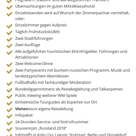
Übernachtungen im guten Mittelklassehotel
Einzelreisenden wird auf Wunsch der Zimmerpartner vermittelt,
oder:
Einzelzimmer gegen Aufpreis
Täglich Frühstücksbüfett
Zwei Stadtführungen
Zwei Ausflüge
Alle aufgeführten touristischen Eintrittsgelder, Führungen und
Attraktionen
Zwei Welcome-Dinne
Zwei Partyevents mit buntem russischen Programm, Musik und
landestypischem Abendessen
Fußballtalks mit fachkundiger Moderation
Bundesligaprominenz als Reisebegleitung und Talkexperten
Public Viewing weiterer WM-Spiele
Einheimische Tourguides als Experten vor Ort
Vieten
tours
-eigene Reiseleitung
Infopaket
24-Stunden-Service- und Notrufnummer
Souvenirpin „Russland 2018“
Infotreffs in Köln (2x), Leipzig, Stuttgart, Berlin und Düsseldorf