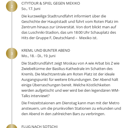
CITYTOUR & SPIEL GEGEN MEXIKO
2
So., 17. Juni
Die kurzweilige Stadtrundfahrt informiert über die
Geschichte der Hauptstadt und führt vom Roten Platz im
Zentrum hinaus zur Universität. Von dort blickt man auf
das Luschniki-Stadion, das um 18:00 Uhr Schauplatz des
Hits der Gruppe F, Deutschland – Mexiko ist.
KREML UND BUNTER ABEND
3
Mo., 18. - Di., 19. Juni
Die Stadtrundfahrt zeigt Moskau von A wie Arbat bis Z wie
Zwiebeltürme der Basilius-Kathedrale im Schatten des
Kremls. Die Machtzentrale am Roten Platz ist der ideale
Ausgangspunkt für weitere Erkundungen. Der Abend hält
einige Überraschungen bereit. Welche Köstlichkeiten
werden aufgetischt und wer wird bei den legendären WM-
Talks interviewt?
Die Freizeitstaionen am Dienstag kann man mit der Metro
ansteuern, um die prunkvollen Stationen zu erkunden und
den Abend in den zahlreichen Bars zu verbringen.
FLUG NACH SOTSCHI