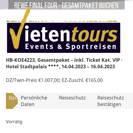
REWE Final Four - Gesamtpaket buchen
REWE Final4 – Gesamtpaket
HB-KOE4223
HB-KOE4223, Gesamtpaket – inkl. Ticket Kat. VIP ·
Hotel Stadtpalais ****
, 14.04.2023 – 16.04.2023
DZ/Twin-Preis
€
1.007,00
; EZ-Zuschl.
€
165,00
Basisdaten
Persönliche
Reiseschutz
Reiseschutz
Daten
bestätigen
Vorrätig