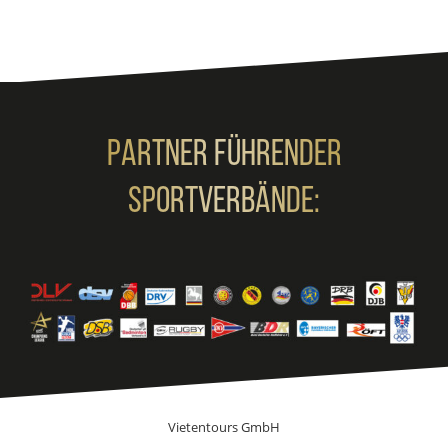
Partner Führender
Sportverbände:
Vietentours GmbH