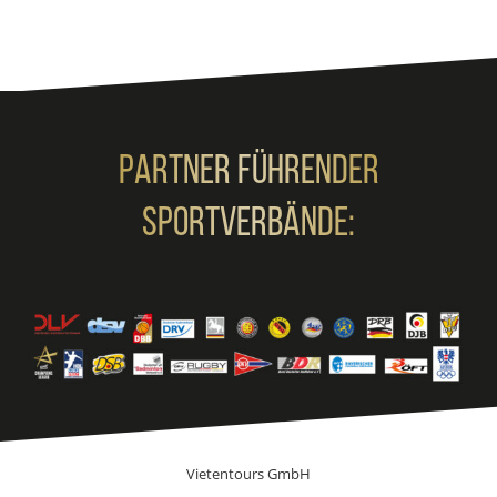
Partner Führender
Sportverbände:
Vietentours GmbH