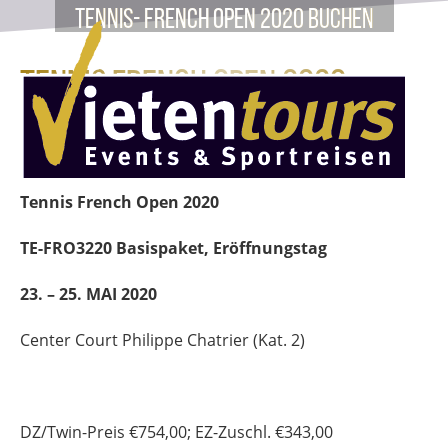
Tennis- French Open 2020 buchen
Tennis French Open 2020
Basispaket TE-FRO3220
Tennis French Open 2020
TE-FRO3220 Basispaket, Eröffnungstag
23. – 25. MAI 2020
Center Court Philippe Chatrier (Kat. 2)
DZ/Twin-Preis
€
754,00
; EZ-Zuschl.
€
343,00